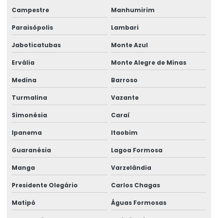
Campestre
Manhumirim
Paraisópolis
Lambari
Jaboticatubas
Monte Azul
Ervália
Monte Alegre de Minas
Medina
Barroso
Turmalina
Vazante
Simonésia
Caraí
Ipanema
Itaobim
Guaranésia
Lagoa Formosa
Manga
Varzelândia
Presidente Olegário
Carlos Chagas
Matipó
Águas Formosas