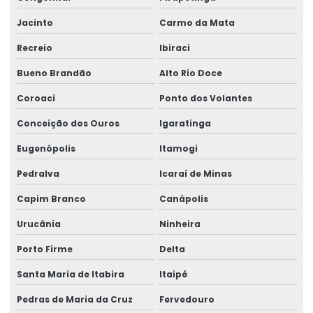
Jacinto
Carmo da Mata
Recreio
Ibiraci
Bueno Brandão
Alto Rio Doce
Coroaci
Ponto dos Volantes
Conceição dos Ouros
Igaratinga
Eugenópolis
Itamogi
Pedralva
Icaraí de Minas
Capim Branco
Canápolis
Urucânia
Ninheira
Porto Firme
Delta
Santa Maria de Itabira
Itaipé
Pedras de Maria da Cruz
Fervedouro