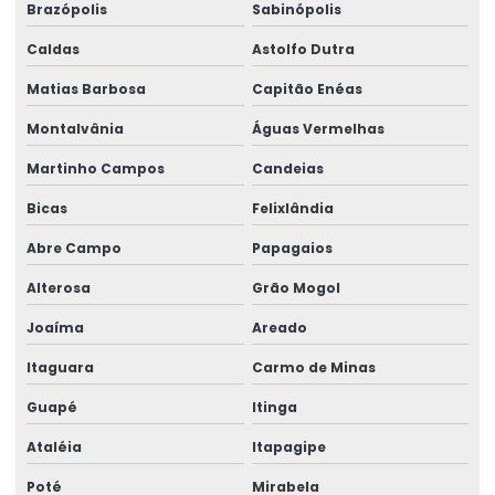
Brazópolis
Sabinópolis
Caldas
Astolfo Dutra
Matias Barbosa
Capitão Enéas
Montalvânia
Águas Vermelhas
Martinho Campos
Candeias
Bicas
Felixlândia
Abre Campo
Papagaios
Alterosa
Grão Mogol
Joaíma
Areado
Itaguara
Carmo de Minas
Guapé
Itinga
Ataléia
Itapagipe
Poté
Mirabela