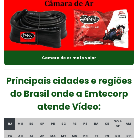
Camara de ar moto valor
Principais cidades e regiões
do Brasil onde a Emtecorp
atende Vídeo:
GO e
RJ
MG
ES
SP
PR
SC
RS
PE
BA
CE
AM
DF
PA
AC
AL
AP
MA
MT
MS
PB
PI
RN
RO
RR