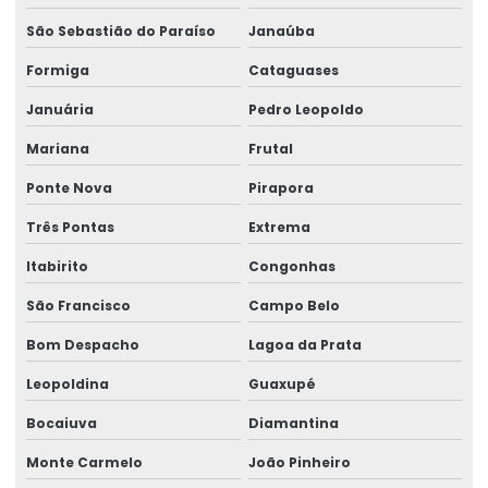
São Sebastião do Paraíso
Janaúba
Formiga
Cataguases
Januária
Pedro Leopoldo
Mariana
Frutal
Ponte Nova
Pirapora
Três Pontas
Extrema
Itabirito
Congonhas
São Francisco
Campo Belo
Bom Despacho
Lagoa da Prata
Leopoldina
Guaxupé
Bocaiuva
Diamantina
Monte Carmelo
João Pinheiro