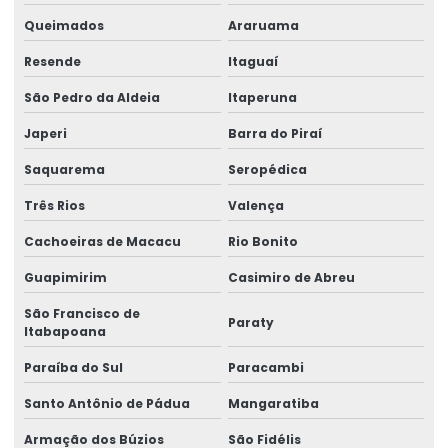
Queimados
Araruama
Resende
Itaguaí
São Pedro da Aldeia
Itaperuna
Japeri
Barra do Piraí
Saquarema
Seropédica
Três Rios
Valença
Cachoeiras de Macacu
Rio Bonito
Guapimirim
Casimiro de Abreu
São Francisco de
Paraty
Itabapoana
Paraíba do Sul
Paracambi
Santo Antônio de Pádua
Mangaratiba
Armação dos Búzios
São Fidélis