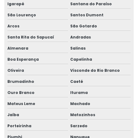
Igarapé
Santana do Paraíso
São Lourenço
Santos Dumont
Arcos
São Gotardo
Santa Rita do Sapucaí
Andradas
Almenara
Salinas
Boa Esperança
Capelinha
Oliveira
Visconde do Rio Branco
Brumadinho
Caeté
Ouro Branco
Iturama
Mateus Leme
Machado
Jaíba
Matozinhos
Porteirinha
Sarzedo
Piumhi
Nanuque