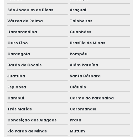
São Joaquim de Bicas
Araçuaí
Várzea da Palma
Taiobeiras
Itamarandiba
Guanhães
Ouro Fino
Brasília de Minas
Carangola
Pompéu
Barão de Cocais
Além Paraíba
Juatuba
Santa Bárbara
Espinosa
Cláudio
Cambuí
Carmo do Paranaíba
Três Marias
Coromandel
Conceição das Alagoas
Prata
Rio Pardo de Minas
Mutum