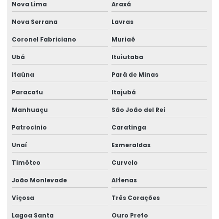
Nova Lima
Araxá
Nova Serrana
Lavras
Coronel Fabriciano
Muriaé
Ubá
Ituiutaba
Itaúna
Pará de Minas
Paracatu
Itajubá
Manhuaçu
São João del Rei
Patrocínio
Caratinga
Unaí
Esmeraldas
Timóteo
Curvelo
João Monlevade
Alfenas
Viçosa
Três Corações
Lagoa Santa
Ouro Preto