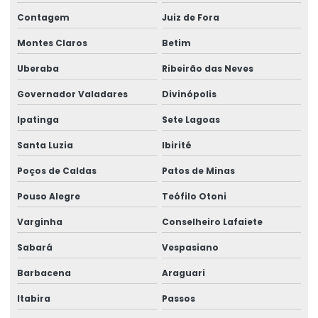
Contagem
Juiz de Fora
Montes Claros
Betim
Uberaba
Ribeirão das Neves
Governador Valadares
Divinópolis
Ipatinga
Sete Lagoas
Santa Luzia
Ibirité
Poços de Caldas
Patos de Minas
Pouso Alegre
Teófilo Otoni
Varginha
Conselheiro Lafaiete
Sabará
Vespasiano
Barbacena
Araguari
Itabira
Passos