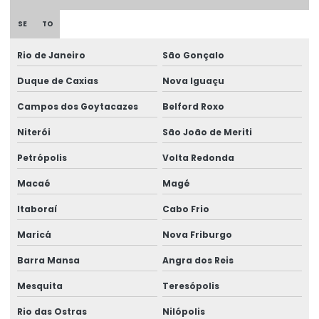
SE
TO
Rio de Janeiro
São Gonçalo
Duque de Caxias
Nova Iguaçu
Campos dos Goytacazes
Belford Roxo
Niterói
São João de Meriti
Petrópolis
Volta Redonda
Macaé
Magé
Itaboraí
Cabo Frio
Maricá
Nova Friburgo
Barra Mansa
Angra dos Reis
Mesquita
Teresópolis
Rio das Ostras
Nilópolis