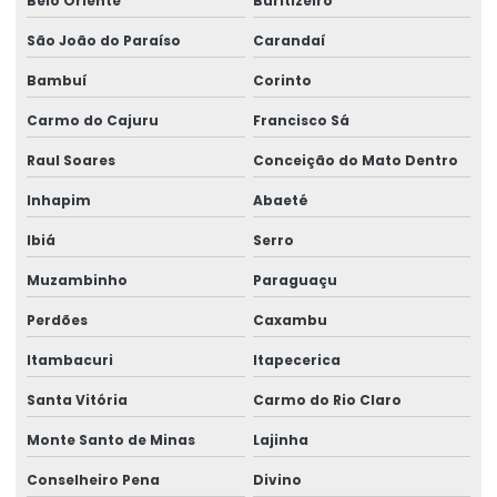
Belo Oriente
Buritizeiro
São João do Paraíso
Carandaí
Bambuí
Corinto
Carmo do Cajuru
Francisco Sá
Raul Soares
Conceição do Mato Dentro
Inhapim
Abaeté
Ibiá
Serro
Muzambinho
Paraguaçu
Perdões
Caxambu
Itambacuri
Itapecerica
Santa Vitória
Carmo do Rio Claro
Monte Santo de Minas
Lajinha
Conselheiro Pena
Divino