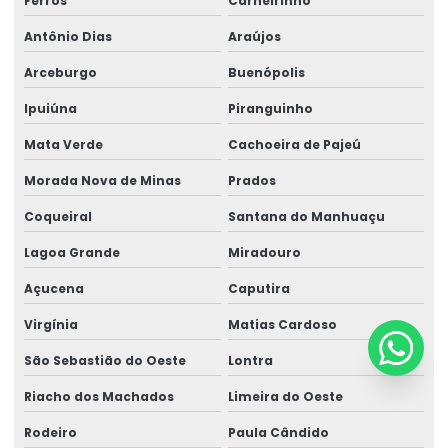
Ferros
Carneirinho
Antônio Dias
Araújos
Arceburgo
Buenópolis
Ipuiúna
Piranguinho
Mata Verde
Cachoeira de Pajeú
Morada Nova de Minas
Prados
Coqueiral
Santana do Manhuaçu
Lagoa Grande
Miradouro
Açucena
Caputira
Virgínia
Matias Cardoso
São Sebastião do Oeste
Lontra
Riacho dos Machados
Limeira do Oeste
Rodeiro
Paula Cândido