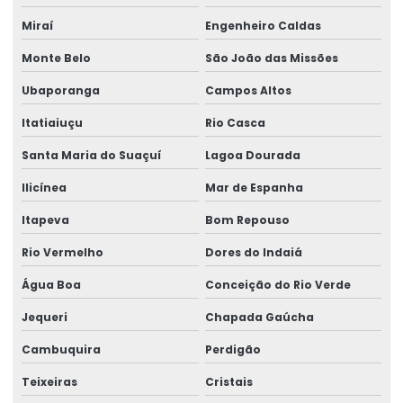
Miraí
Engenheiro Caldas
Monte Belo
São João das Missões
Ubaporanga
Campos Altos
Itatiaiuçu
Rio Casca
Santa Maria do Suaçuí
Lagoa Dourada
Ilicínea
Mar de Espanha
Itapeva
Bom Repouso
Rio Vermelho
Dores do Indaiá
Água Boa
Conceição do Rio Verde
Jequeri
Chapada Gaúcha
Cambuquira
Perdigão
Teixeiras
Cristais