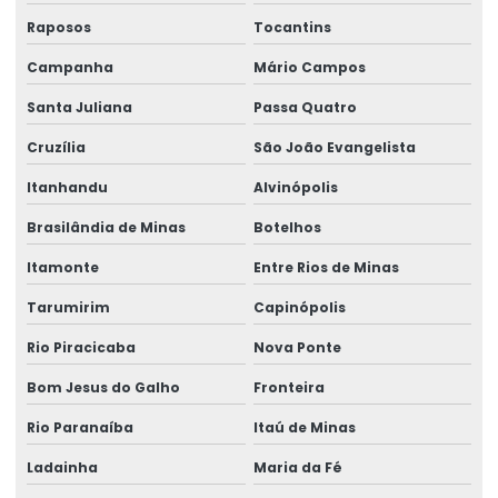
Raposos
Tocantins
Campanha
Mário Campos
Santa Juliana
Passa Quatro
Cruzília
São João Evangelista
Itanhandu
Alvinópolis
Brasilândia de Minas
Botelhos
Itamonte
Entre Rios de Minas
Tarumirim
Capinópolis
Rio Piracicaba
Nova Ponte
Bom Jesus do Galho
Fronteira
Rio Paranaíba
Itaú de Minas
Ladainha
Maria da Fé