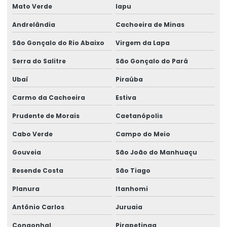
Mato Verde
Iapu
Andrelândia
Cachoeira de Minas
São Gonçalo do Rio Abaixo
Virgem da Lapa
Serra do Salitre
São Gonçalo do Pará
Ubaí
Piraúba
Carmo da Cachoeira
Estiva
Prudente de Morais
Caetanópolis
Cabo Verde
Campo do Meio
Gouveia
São João do Manhuaçu
Resende Costa
São Tiago
Planura
Itanhomi
Antônio Carlos
Juruaia
Congonhal
Pirapetinga