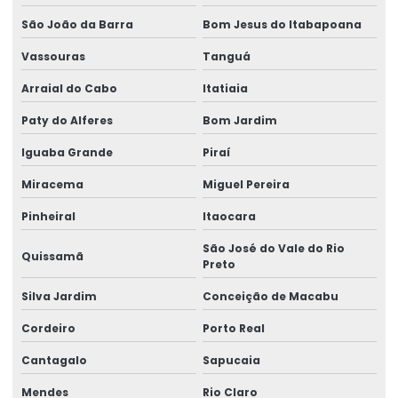
São João da Barra
Bom Jesus do Itabapoana
Vassouras
Tanguá
Arraial do Cabo
Itatiaia
Paty do Alferes
Bom Jardim
Iguaba Grande
Piraí
Miracema
Miguel Pereira
Pinheiral
Itaocara
São José do Vale do Rio
Quissamã
Preto
Silva Jardim
Conceição de Macabu
Cordeiro
Porto Real
Cantagalo
Sapucaia
Mendes
Rio Claro