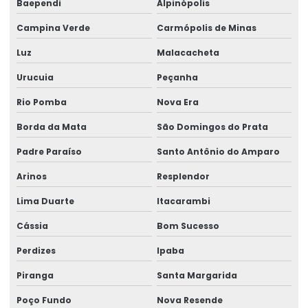
Baependi
Alpinópolis
Campina Verde
Carmópolis de Minas
Luz
Malacacheta
Urucuia
Peçanha
Rio Pomba
Nova Era
Borda da Mata
São Domingos do Prata
Padre Paraíso
Santo Antônio do Amparo
Arinos
Resplendor
Lima Duarte
Itacarambi
Cássia
Bom Sucesso
Perdizes
Ipaba
Piranga
Santa Margarida
Poço Fundo
Nova Resende