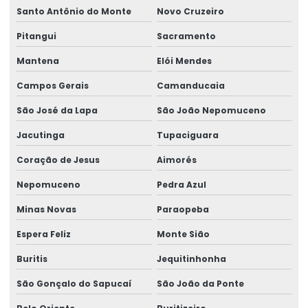
Santo Antônio do Monte
Novo Cruzeiro
Pitangui
Sacramento
Mantena
Elói Mendes
Campos Gerais
Camanducaia
São José da Lapa
São João Nepomuceno
Jacutinga
Tupaciguara
Coração de Jesus
Aimorés
Nepomuceno
Pedra Azul
Minas Novas
Paraopeba
Espera Feliz
Monte Sião
Buritis
Jequitinhonha
São Gonçalo do Sapucaí
São João da Ponte