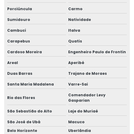
Porciúncula
Carmo
Sumidouro
Natividade
Cambuci
Italva
Carapebus
Quatis
Cardoso Moreira
Engenheiro Paulo de Frontin
Areal
Aperibé
Duas Barras
Trajano de Moraes
Santa Maria Madalena
Varre-Sai
Comendador Levy
Rio das Flores
Gasparian
São Sebastião do Alto
Laje do Muriaé
São José de Ubá
Macuco
Belo Horizonte
Uberlândia