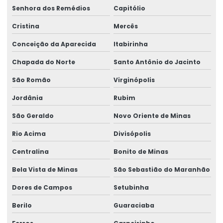
Senhora dos Remédios
Capitólio
Cristina
Mercês
Conceição da Aparecida
Itabirinha
Chapada do Norte
Santo Antônio do Jacinto
São Romão
Virginópolis
Jordânia
Rubim
São Geraldo
Novo Oriente de Minas
Rio Acima
Divisópolis
Centralina
Bonito de Minas
Bela Vista de Minas
São Sebastião do Maranhão
Dores de Campos
Setubinha
Berilo
Guaraciaba